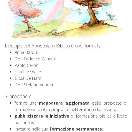
k
s
n
p
m
t
L'equipe dell'Apostolato Biblico è così formata:
Anna Barbui
Don Federico Zanetti
Paolo Ceron
Lisa Lucchese
Gioia De Nardi
Don Stefano Vuaran
Si propone di:
fornire una
mappatura aggiornata
delle proposte di
formazione biblica proposte nel territorio diocesano;
pubblicizzare le iniziative
di formazione biblica a livello
nazionale;
investire nella sua
formazione permanente
;