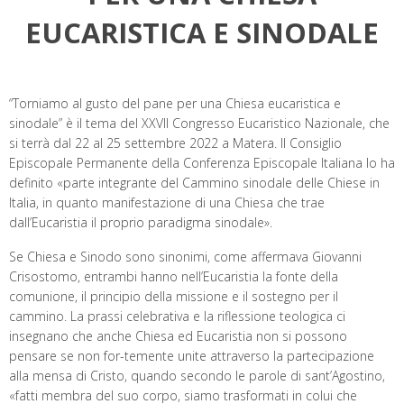
o
r
I
e
p
a
k
n
s
p
m
EUCARISTICA E SINODALE
t
“Torniamo al gusto del pane per una Chiesa eucaristica e
sinodale” è il tema del XXVII Congresso Eucaristico Nazionale, che
si terrà dal 22 al 25 settembre 2022 a Matera. Il Consiglio
Episcopale Permanente della Conferenza Episcopale Italiana lo ha
definito «parte integrante del Cammino sinodale delle Chiese in
Italia, in quanto manifestazione di una Chiesa che trae
dall’Eucaristia il proprio paradigma sinodale».
Se Chiesa e Sinodo sono sinonimi, come affermava Giovanni
Crisostomo, entrambi hanno nell’Eucaristia la fonte della
comunione, il principio della missione e il sostegno per il
cammino. La prassi celebrativa e la riflessione teologica ci
insegnano che anche Chiesa ed Eucaristia non si possono
pensare se non for-temente unite attraverso la partecipazione
alla mensa di Cristo, quando secondo le parole di sant’Agostino,
«fatti membra del suo corpo, siamo trasformati in colui che