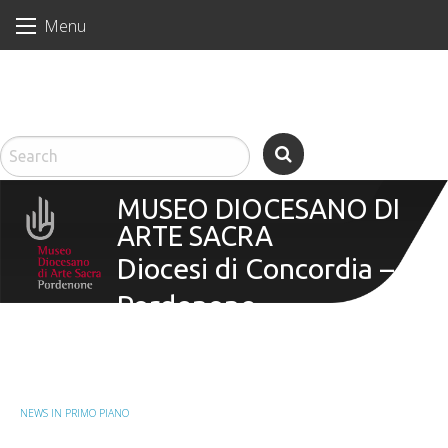
Skip
Menu
to
content
venerdì 07 agosto 2026
Facebook
Feed
Santi Sisto II, papa, e
compagni, martiri
MUSEO DIOCESANO DI
ARTE SACRA
Diocesi di Concordia –
Pordenone
NEWS IN PRIMO PIANO