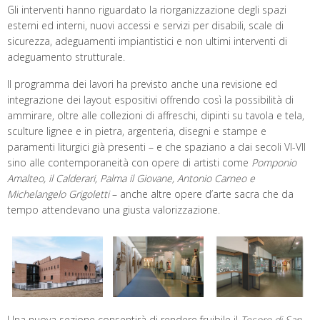
Gli interventi hanno riguardato la riorganizzazione degli spazi
esterni ed interni, nuovi accessi e servizi per disabili, scale di
sicurezza, adeguamenti impiantistici e non ultimi interventi di
adeguamento strutturale.
Il programma dei lavori ha previsto anche una revisione ed
integrazione dei layout espositivi offrendo così la possibilità di
ammirare, oltre alle collezioni di affreschi, dipinti su tavola e tela,
sculture lignee e in pietra, argenteria, disegni e stampe e
paramenti liturgici già presenti – e che spaziano a dai secoli VI-VII
sino alle contemporaneità con opere di artisti come
Pomponio
Amalteo, il Calderari, Palma il Giovane, Antonio Carneo e
Michelangelo Grigoletti
– anche altre opere d’arte sacra che da
tempo attendevano una giusta valorizzazione.
Una nuova sezione consentirà di rendere fruibile il
Tesoro di San