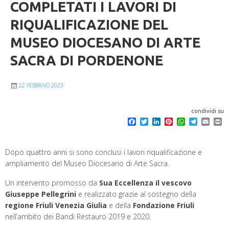
COMPLETATI I LAVORI DI
RIQUALIFICAZIONE DEL
MUSEO DIOCESANO DI ARTE
SACRA DI PORDENONE
22 FEBBRAIO 2023
condividi su
F
T
L
P
W
T
E
P
a
w
i
i
h
e
m
r
c
i
n
n
a
l
a
i
e
t
k
t
t
e
i
n
Dopo quattro anni si sono conclusi i lavori riqualificazione e
b
t
e
e
s
g
l
t
o
e
d
r
A
r
ampliamento del Museo Diocesano di Arte Sacra.
o
r
I
e
p
a
k
n
s
p
m
Un intervento promosso da
Sua Eccellenza il vescovo
t
Giuseppe Pellegrini
e realizzato grazie al sostegno della
regione Friuli Venezia Giulia
e della
Fondazione Friuli
nell’ambito dei Bandi Restauro 2019 e 2020.