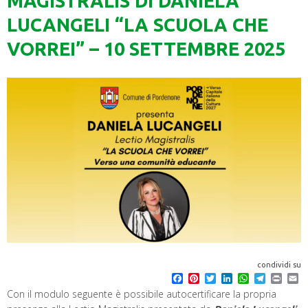
MAGISTRALIS DI DANIELA
LUCANGELI “LA SCUOLA CHE
VORREI” – 10 SETTEMBRE 2025
condividi su
F
P
T
L
W
T
P
E
a
i
w
i
h
e
r
m
Con il modulo seguente è possibile autocertificare la propria
c
n
i
n
a
l
i
a