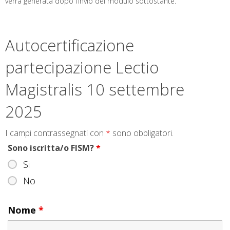
verrà generata dopo l’invio del modulo sottostante.
Autocertificazione
partecipazione Lectio
Magistralis 10 settembre
2025
I campi contrassegnati con
*
sono obbligatori.
Sono iscritta/o FISM?
*
Si
No
Nome
*