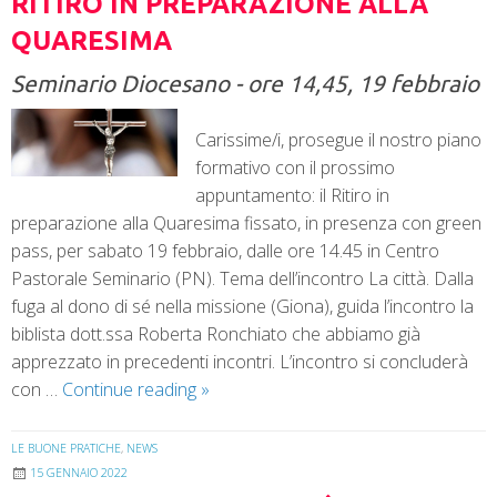
RITIRO IN PREPARAZIONE ALLA
QUARESIMA
Seminario Diocesano - ore 14,45, 19 febbraio
Carissime/i, prosegue il nostro piano
formativo con il prossimo
appuntamento: il Ritiro in
preparazione alla Quaresima fissato, in presenza con green
pass, per sabato 19 febbraio, dalle ore 14.45 in Centro
Pastorale Seminario (PN). Tema dell’incontro La città. Dalla
fuga al dono di sé nella missione (Giona), guida l’incontro la
biblista dott.ssa Roberta Ronchiato che abbiamo già
apprezzato in precedenti incontri. L’incontro si concluderà
con …
Continue reading
»
LE BUONE PRATICHE
,
NEWS
15 GENNAIO 2022