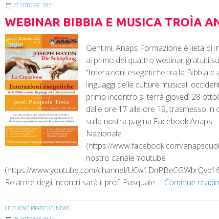
27 OTTOBRE 2021
WEBINAR BIBBIA E MUSICA TROÌA A
Gent.mi, Anaps Formazione è lieta di in
al primo dei quattro webinar gratuiti s
“Interazioni esegetiche tra la Bibbia e 
linguaggi delle culture musicali occidenta
primo incontro si terrà giovedì 28 ottob
dalle ore 17 alle ore 19, trasmesso in d
sulla nostra pagina Facebook Anaps
Nazionale
(https://www.facebook.com/anapscuola
nostro canale Youtube
(https://www.youtube.com/channel/UCw1DnPBeCGWbrQvb16
Relatore degli incontri sarà il prof. Pasquale …
Continue readi
LE BUONE PRATICHE
,
NEWS