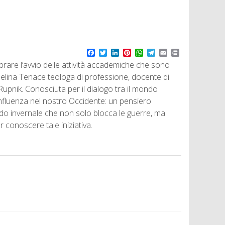
F
T
L
P
W
T
E
P
a
w
i
i
h
e
m
r
lebrare l’avvio delle attività accademiche che sono
c
i
n
n
a
l
a
i
helina Tenace teologa di professione, docente di
e
t
k
t
t
e
i
n
b
t
e
e
s
g
l
t
Rupnik. Conosciuta per il dialogo tra il mondo
o
e
d
r
A
r
 influenza nel nostro Occidente: un pensiero
o
r
I
e
p
a
k
n
s
p
m
do invernale che non solo blocca le guerre, ma
t
r conoscere tale iniziativa.