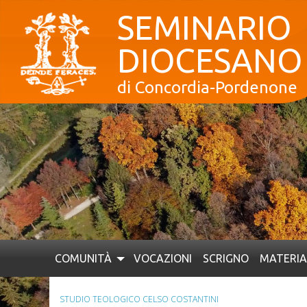
Skip
SEMINARIO
to
content
DIOCESANO
di Concordia-Pordenone
COMUNITÀ
VOCAZIONI
SCRIGNO
MATERIA
STUDIO TEOLOGICO CELSO COSTANTINI