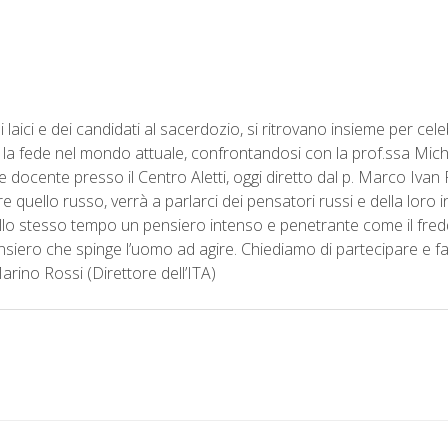
i laici e dei candidati al sacerdozio, si ritrovano insieme per ce
e la fede nel mondo attuale, confrontandosi con la prof.ssa Mic
e docente presso il Centro Aletti, oggi diretto dal p. Marco Ivan 
e quello russo, verrà a parlarci dei pensatori russi e della loro
llo stesso tempo un pensiero intenso e penetrante come il fred
 pensiero che spinge l’uomo ad agire. Chiediamo di partecipare e fa
arino Rossi (Direttore dell’ITA)