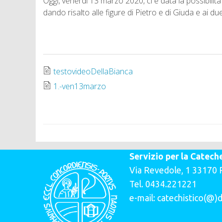
Oggi, venerdì 13 marzo 2020, ci è data la possibilit
dando risalto alle figure di Pietro e di Giuda e ai d
testovideoDellaBianca
1.-ven13marzo
Servizio per la Catech
Via Revedole, 1 331
Tel. 0434.221221
e-mail: catechistico(@)