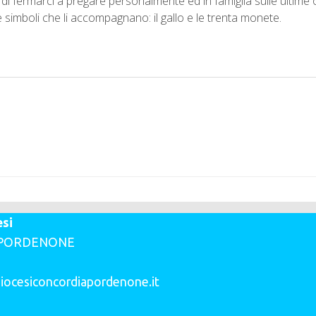
à di fermarci a pregare personalmente ed in famiglia sulle ultime
ue simboli che li accompagnano: il gallo e le trenta monete.
esi
70 PORDENONE
diocesiconcordiapordenone.it