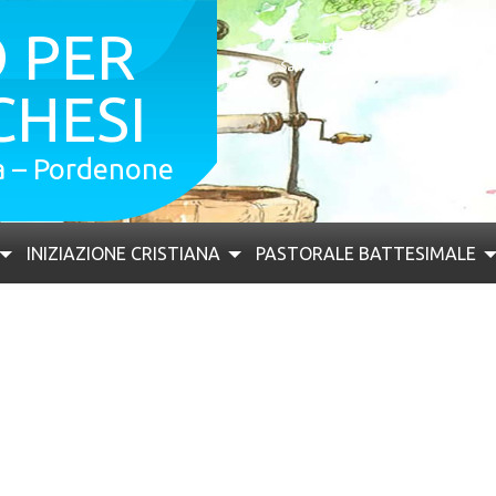
O PER
sabato 08 agosto 2026
San Domenico, sacerdote
Fe
CHESI
a – Pordenone
INIZIAZIONE CRISTIANA
PASTORALE BATTESIMALE