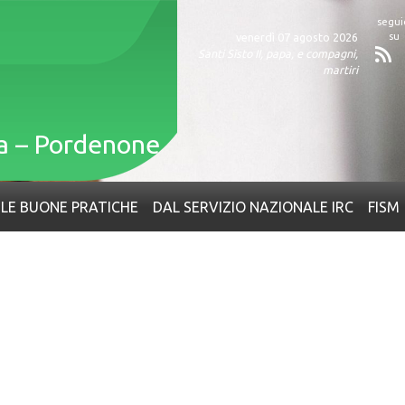
venerdì 07 agosto 2026
Santi Sisto II, papa, e compagni,
Fe
martiri
ia – Pordenone
LE BUONE PRATICHE
DAL SERVIZIO NAZIONALE IRC
FISM