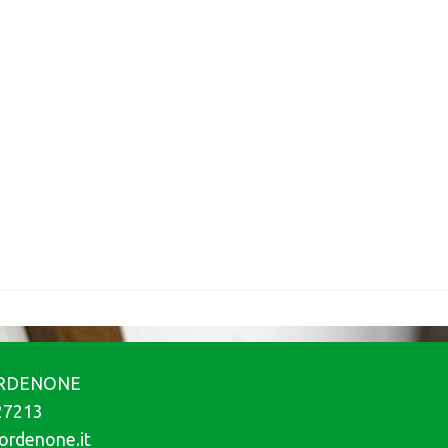
PORDENONE
.27213
ordenone.it