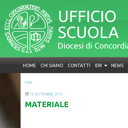
Skip
to
UFFICIO
content
SCUOLA
Diocesi di Concord
HOME
CHI SIAMO
CONTATTI
IDR
NEWS
FISM
16 SETTEMBRE 2010
MATERIALE