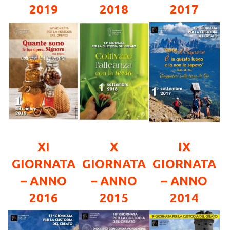
2019
2018
2017
XI
X
IX
GIORNATA
GIORNATA
GIORNATA
– ANNO
– ANNO
– ANNO
2016
2015
2014