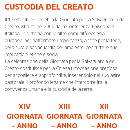
a
w
i
i
h
e
m
r
CUSTODIA DEL CREATO
c
i
n
n
a
l
a
i
e
t
k
t
t
e
i
n
b
t
e
e
s
g
l
t
Il 1 settembre si celebra la Giornata per la Salvaguardia del
o
e
d
r
A
r
o
r
I
e
p
a
Creato, istituita nel 2006 dalla Conferenza Episcopale
k
n
s
p
m
Italiana, in sintonia con le altre comunità ecclesiali
t
europee, per riaffermare l'importanza, anche per la fede,
della cura e salvaguardia dell'ambiente, con tutte le sue
implicazioni etiche e sociali.
La celebrazione della Giornata per la Salvaguardia del
Creato costituisce per la Chiesa un’occasione preziosa
per accogliere e approfondire, inserendolo nel suo agire
pastorale, il profondo legame che intercorre fra la
convivenza umana e la custodia della terra.
XIV
XIII
XII
GIORNATA
GIORNATA
GIORNATA
– ANNO
– ANNO
– ANNO