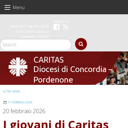
Skip
Menu
to
content
venerdì 07 agosto 2026
Facebook
Feed
Santi Sisto II, papa, e
compagni, martiri
CARITAS
Diocesi di Concordia –
Pordenone
ALTRE NEWS
17 FEBBRAIO 2026
20 febbraio 2026
I giovani di Caritas