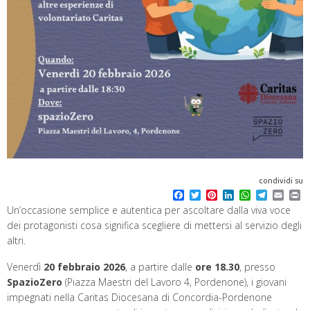
condividi su
F
T
P
L
W
T
E
P
a
w
i
i
h
e
m
r
Un’occasione semplice e autentica per ascoltare dalla viva voce
c
i
n
n
a
l
a
i
dei protagonisti cosa significa scegliere di mettersi al servizio degli
e
t
t
k
t
e
i
n
b
t
e
e
s
g
l
t
altri.
o
e
r
d
A
r
o
r
e
I
p
a
Venerdì
20 febbraio 2026
, a partire dalle
ore 18.30
, presso
k
s
n
p
m
SpazioZero
(Piazza Maestri del Lavoro 4, Pordenone), i giovani
t
impegnati nella
Caritas Diocesana di Concordia-Pordenone