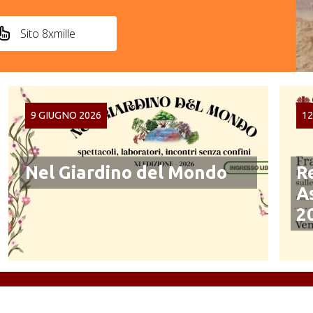
Sito 8xmille
9 GIUGNO 2026
1
Nel Giardino del Mondo
R
A
2