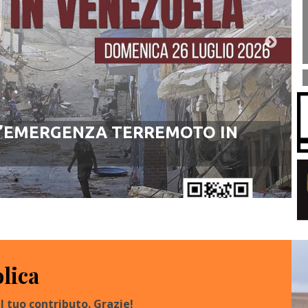
L’EMERGENZA TERREMOTO IN
olica
l tuo contributo. Grazie!