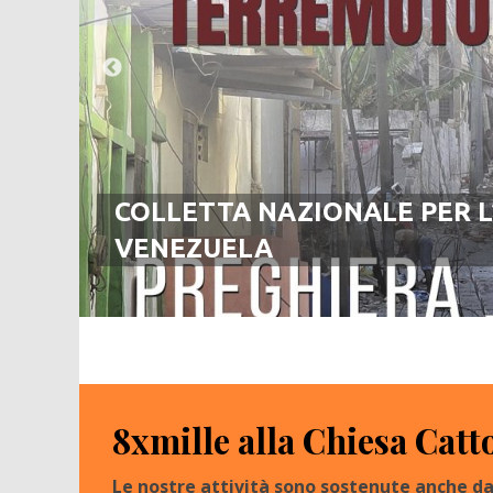
COLLETTA NAZIONALE PER 
VENEZUELA
8xmille alla Chiesa Catt
Le nostre attività sono sostenute anche da