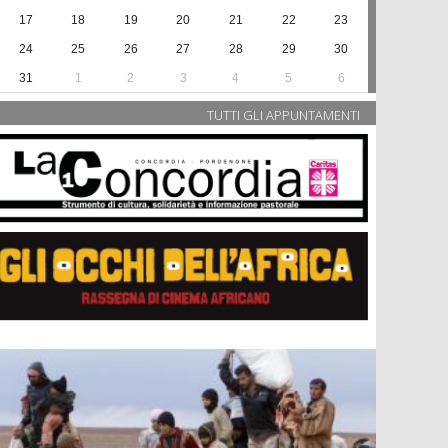
17
18
19
20
21
22
23
24
25
26
27
28
29
30
31
1
2
3
4
5
6
TUTTI GLI APPUNTAMENTI
SERVIZIO CIVILE UNIVERSALE/BAND
GRADUATORIE