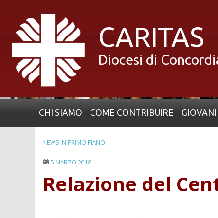
Skip
to
CARITAS
content
Diocesi di Concord
CHI SIAMO
COME CONTRIBUIRE
GIOVANI
NEWS IN PRIMO PIANO
5 MARZO 2018
Relazione del Cent