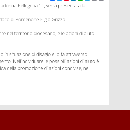
a
w
i
i
h
e
m
r
adonna Pellegrina 11, verrà presentata la
c
i
n
n
a
l
a
i
e
t
t
k
t
e
i
n
b
t
e
e
s
g
l
t
indaco di Pordenone Eligio Grizzo.
o
e
r
d
A
r
o
r
e
I
p
a
k
s
n
p
m
e nel territorio diocesano, e le azioni di aiuto
t
 in situazione di disagio e lo fa attraverso
. Nell’individuare le possibili azioni di aiuto è
ttica della promozione di azioni condivise, nel