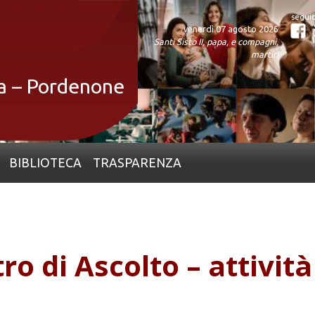
venerdì 07 agosto 2026
Fa
Santi Sisto II, papa, e compagni,
martiri
ia – Pordenone
BIBLIOTECA
TRASPARENZA
ro di Ascolto – attivit