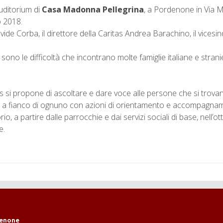
auditorium di
Casa Madonna Pellegrina
, a Pordenone in Via M
o 2018.
vide Corba, il direttore della Caritas Andrea Barachino, il vices
 le difficoltà che incontrano molte famiglie italiane e stranier
as si propone di ascoltare e dare voce alle persone che si trovano
i a fianco di ognuno con azioni di orientamento e accompagnamento
o, a partire dalle parrocchie e dai servizi sociali di base, nell’o
e.
denone