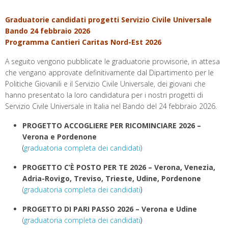
c
i
n
n
a
l
a
i
e
t
t
k
t
e
i
n
Graduatorie candidati progetti Servizio Civile Universale
b
t
e
e
s
g
l
t
o
e
r
d
A
r
Bando 24 febbraio 2026
o
r
e
I
p
a
Programma Cantieri Caritas Nord-Est 2026
k
s
n
p
m
t
A seguito vengono pubblicate le graduatorie provvisorie, in attesa
che vengano approvate definitivamente dal Dipartimento per le
Politiche Giovanili e il Servizio Civile Universale, dei giovani che
hanno presentato la loro candidatura per i nostri progetti di
Servizio Civile Universale in Italia nel Bando del 24 febbraio 2026.
PROGETTO ACCOGLIERE PER RICOMINCIARE 2026 –
Verona e Pordenone
(
graduatoria completa dei candidati
)
PROGETTO C’È POSTO PER TE 2026 – Verona, Venezia,
Adria-Rovigo, Treviso, Trieste, Udine, Pordenone
(
graduatoria completa dei candidati
)
PROGETTO DI PARI PASSO 2026 – Verona e Udine
(
graduatoria completa dei candidati
)