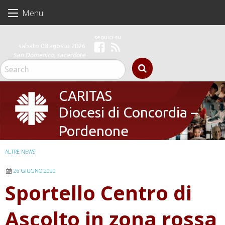
Skip
Menu
to
content
sabato 08 agosto 2026
Facebook
Feed
San Domenico, sacerdote
CARITAS
Diocesi di Concordia –
Pordenone
ALTRE NEWS
26 GIUGNO 2020
Sportello Centro di
Ascolto in zona rossa