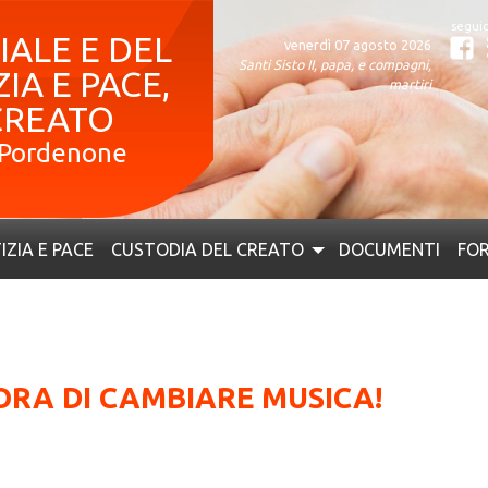
ALE E DEL
venerdì 07 agosto 2026
Fa
Santi Sisto II, papa, e compagni,
IA E PACE,
martiri
CREATO
– Pordenone
IZIA E PACE
CUSTODIA DEL CREATO
DOCUMENTI
FOR
 ORA DI CAMBIARE MUSICA!