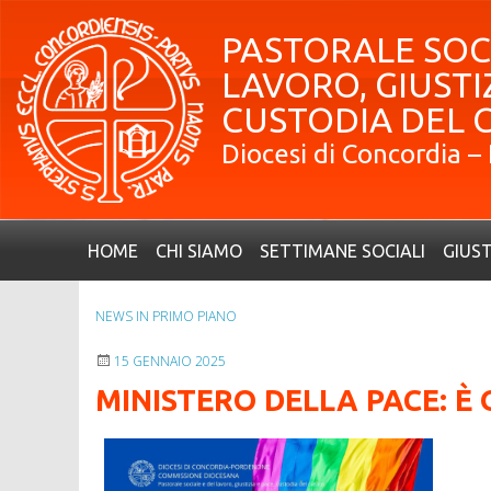
Skip
to
PASTORALE SOCI
content
LAVORO, GIUSTIZ
CUSTODIA DEL 
Diocesi di Concordia 
HOME
CHI SIAMO
SETTIMANE SOCIALI
GIUST
NEWS IN PRIMO PIANO
15 GENNAIO 2025
MINISTERO DELLA PACE: È