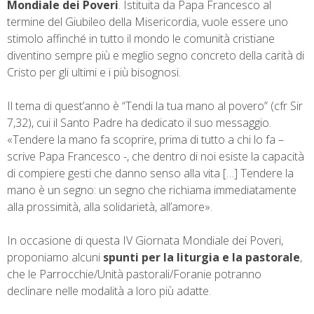
Mondiale dei Poveri
. Istituita da Papa Francesco al
o
r
e
I
p
a
k
s
n
p
m
termine del Giubileo della Misericordia, vuole essere uno
t
stimolo affinché in tutto il mondo le comunità cristiane
diventino sempre più e meglio segno concreto della carità di
Cristo per gli ultimi e i più bisognosi.
Il tema di quest’anno è “Tendi la tua mano al povero” (cfr Sir
7,32), cui il Santo Padre ha dedicato il suo messaggio.
«Tendere la mano fa scoprire, prima di tutto a chi lo fa –
scrive Papa Francesco -, che dentro di noi esiste la capacità
di compiere gesti che danno senso alla vita […] Tendere la
mano è un segno: un segno che richiama immediatamente
alla prossimità, alla solidarietà, all’amore».
In occasione di questa IV Giornata Mondiale dei Poveri,
proponiamo alcuni
spunti per la liturgia e la pastorale
,
che le Parrocchie/Unità pastorali/Foranie potranno
declinare nelle modalità a loro più adatte.