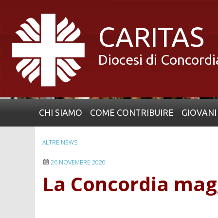
Skip
to
CARITAS
content
Diocesi di Concord
CHI SIAMO
COME CONTRIBUIRE
GIOVANI
ALTRE NEWS
26 NOVEMBRE 2020
La Concordia mag