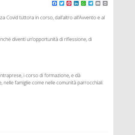
F
T
P
L
W
T
E
P
a
w
i
i
h
e
m
r
c
i
n
n
a
l
a
i
ovid tuttora in corso, dall’altro all’Avvento e al
e
t
t
k
t
e
i
n
b
t
e
e
s
g
l
t
o
e
r
d
A
r
o
r
e
I
p
a
k
s
n
p
m
ché diventi un’opportunità di riflessione, di
t
intraprese, i corso di formazione, e dà
e, nelle famiglie come nelle comunità parrocchiali.