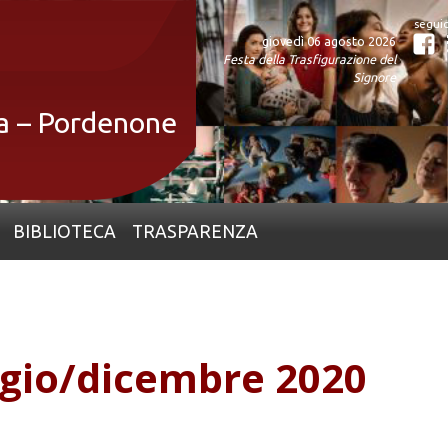
giovedì 06 agosto 2026
Fa
Festa della Trasfigurazione del
Signore
ia – Pordenone
BIBLIOTECA
TRASPARENZA
gio/dicembre 2020