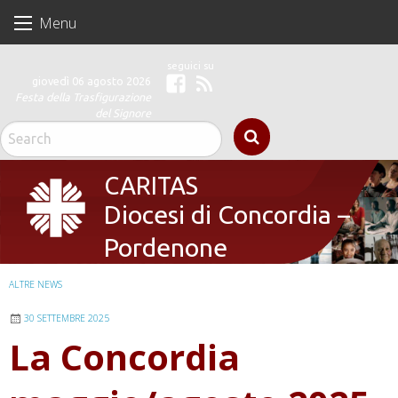
Skip
Menu
to
content
giovedì 06 agosto 2026
Facebook
Feed
Festa della Trasfigurazione
del Signore
CARITAS
Diocesi di Concordia –
Pordenone
ALTRE NEWS
30 SETTEMBRE 2025
La Concordia