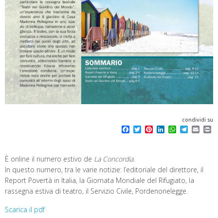
condividi su
F
T
P
L
W
T
E
P
a
w
i
i
h
e
m
r
c
i
n
n
a
l
a
i
e
t
t
k
t
e
i
n
È online il numero estivo de
La Concordia
.
b
t
e
e
s
g
l
t
o
e
r
d
A
r
In questo numero, tra le varie notizie: l’editoriale del direttore, il
o
r
e
I
p
a
Report Povertà in Italia, la Giornata Mondiale del Rifugiato, la
k
s
n
p
m
rassegna estiva di teatro, il Servizio Civile, Pordenonelegge.
t
Scarica il pdf