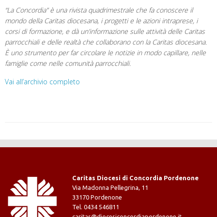
“La Concordia” è una rivista quadrimestrale che fa conoscere il
mondo della Caritas diocesana, i progetti e le azioni intraprese, i
corsi di formazione, e dà un’informazione sulle attività delle Caritas
parrocchiali e delle realtà che collaborano con la Caritas diocesana.
È uno strumento per far circolare le notizie in modo capillare, nelle
famiglie come nelle comunità parrocchiali.
Vai all’archivio completo
Caritas Diocesi di Concordia Pordenone
Via Madonna Pellegrina, 11
33170 Pordenone
Tel. 0434 546811
caritas@diocesiconcordiapordenone.it