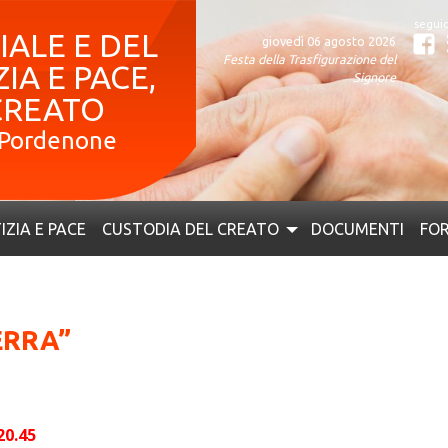
ALE E DEL
giovedì 06 agosto 2026
Fa
Festa della Trasfigurazione del
IA E PACE,
Signore
CREATO
– Pordenone
IZIA E PACE
CUSTODIA DEL CREATO
DOCUMENTI
FOR
ERRA”
20.45