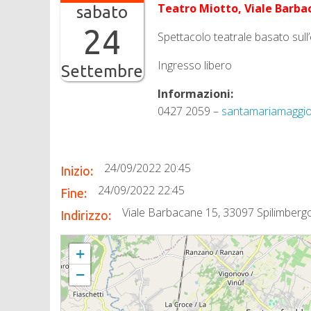
Teatro Miotto, Viale Barba
sabato
24
Spettacolo teatrale basato sull’
Ingresso libero
Settembre
Informazioni:
0427 2059 –
santamariamaggio
24/09/2022 20:45
Inizio:
24/09/2022 22:45
Fine:
Viale Barbacane 15, 33097 Spilimbergo, 
Indirizzo:
I PAPU IN “TUTTI SU PER TERRA”
+
−