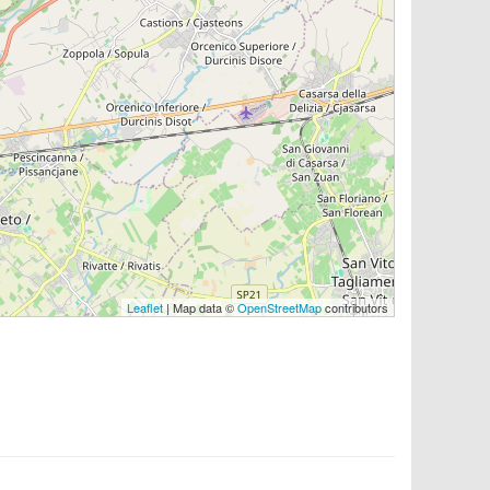
Leaflet
| Map data ©
OpenStreetMap
contributors