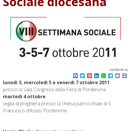
Sociale diocesana
condividi su
F
T
P
L
W
T
E
P
a
w
i
i
h
e
m
r
lunedì 3, mercoledì 5 e venerdì 7 ottobre 2011
c
i
n
n
a
l
a
i
presso la Sala Congressi della Fiera di Pordenone
e
t
t
k
t
e
i
n
b
t
e
e
s
g
l
t
martedì 4 ottobre
o
e
r
d
A
r
veglia di preghiera presso la chiesa parrocchiale di S.
o
r
e
I
p
a
k
s
n
p
m
Francesco d’Assisi, Pordenone
t