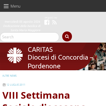
Skip
Menu
to
content
mercoledì 05 agosto 2026
Facebook
Feed
Dedicazione della basilica di
Santa Maria Maggiore
CARITAS
Diocesi di Concordia –
Pordenone
ALTRE NEWS
12 LUGLIO 2011
VIII Settimana