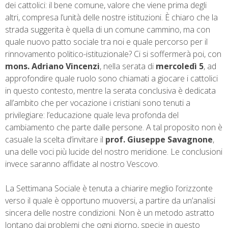
dei cattolici: il bene comune, valore che viene prima degli
altri, compresa l’unità delle nostre istituzioni. È chiaro che la
strada suggerita è quella di un comune cammino, ma con
quale nuovo patto sociale tra noi e quale percorso per il
rinnovamento politico-istituzionale? Ci si soffermerà poi, con
mons. Adriano Vincenzi
, nella serata di
mercoledì 5
, ad
approfondire quale ruolo sono chiamati a giocare i cattolici
in questo contesto, mentre la serata conclusiva è dedicata
all’ambito che per vocazione i cristiani sono tenuti a
privilegiare: l’educazione quale leva profonda del
cambiamento che parte dalle persone. A tal proposito non è
casuale la scelta d’invitare il
prof. Giuseppe Savagnone
,
una delle voci più lucide del nostro meridione. Le conclusioni
invece saranno affidate al nostro Vescovo.
La Settimana Sociale è tenuta a chiarire meglio l’orizzonte
verso il quale è opportuno muoversi, a partire da un’analisi
sincera delle nostre condizioni. Non è un metodo astratto
lontano dai problemi che ogni giorno, specie in questo