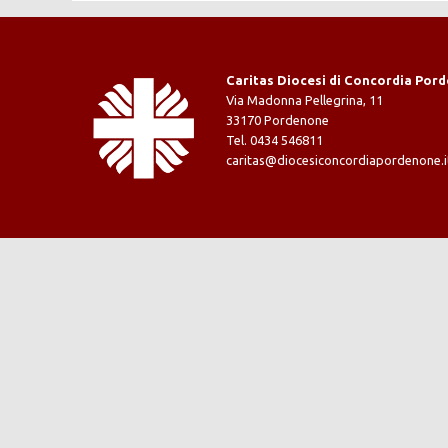
o
s
Caritas Diocesi di Concordia Por
Via Madonna Pellegrina, 11
t
33170 Pordenone
Tel. 0434 546811
N
caritas@diocesiconcordiapordenone.i
a
v
i
g
a
t