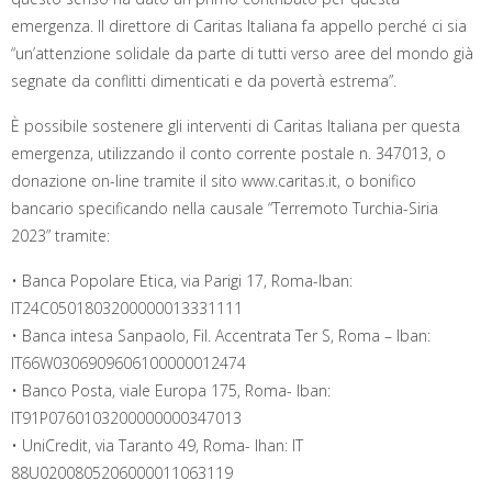
emergenza. Il direttore di Caritas Italiana fa appello perché ci sia
“un’attenzione solidale da parte di tutti verso aree del mondo già
segnate da conflitti dimenticati e da povertà estrema”.
È possibile sostenere gli interventi di Caritas Italiana per questa
emergenza, utilizzando il conto corrente postale n. 347013, o
donazione on-line tramite il sito www.caritas.it, o bonifico
bancario specificando nella causale “Terremoto Turchia-Siria
2023” tramite:
• Banca Popolare Etica, via Parigi 17, Roma-lban:
IT24C0501803200000013331111
• Banca intesa Sanpaolo, Fil. Accentrata Ter S, Roma – lban:
IT66W0306909606100000012474
• Banco Posta, viale Europa 175, Roma- lban:
IT91P0760103200000000347013
• UniCredit, via Taranto 49, Roma- Ihan: IT
88U0200805206000011063119