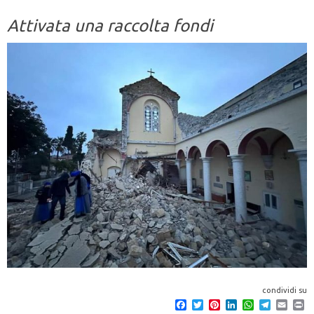
Attivata una raccolta fondi
condividi su
F
T
P
L
W
T
E
P