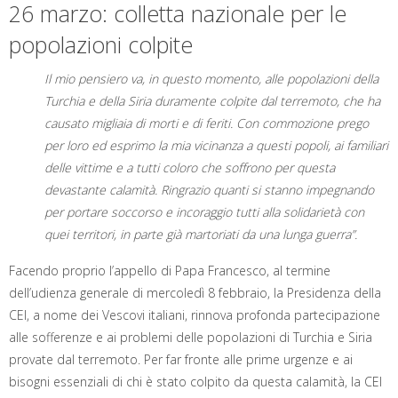
a
w
i
i
h
e
m
r
26 marzo: colletta nazionale per le
c
i
n
n
a
l
a
i
e
t
t
k
t
e
i
n
popolazioni colpite
b
t
e
e
s
g
l
t
o
e
r
d
A
r
o
r
e
I
p
a
Il mio pensiero va, in questo momento, alle popolazioni della
k
s
n
p
m
t
Turchia e della Siria duramente colpite dal terremoto, che ha
causato migliaia di morti e di feriti. Con commozione prego
per loro ed esprimo la mia vicinanza a questi popoli, ai familiari
delle vittime e a tutti coloro che soffrono per questa
devastante calamità. Ringrazio quanti si stanno impegnando
per portare soccorso e incoraggio tutti alla solidarietà con
quei territori, in parte già martoriati da una lunga guerra”.
Facendo proprio l’appello di Papa Francesco, al termine
dell’udienza generale di mercoledì 8 febbraio, la Presidenza della
CEI, a nome dei Vescovi italiani, rinnova profonda partecipazione
alle sofferenze e ai problemi delle popolazioni di Turchia e Siria
provate dal terremoto. Per far fronte alle prime urgenze e ai
bisogni essenziali di chi è stato colpito da questa calamità, la CEI