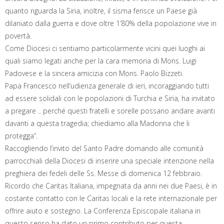
quanto riguarda la Siria, inoltre, il sisma ferisce un Paese già
dilaniato dalla guerra e dove oltre 1’80% della popolazione vive in
povertà.
Come Diocesi ci sentiamo particolarmente vicini quei luoghi ai
quali siamo legati anche per la cara memoria di Mons. Luigi
Padovese e la sincera amicizia con Mons. Paolo Bizzeti.
Papa Francesco nell’udienza generale di ieri, incoraggiando tutti
ad essere solidali con le popolazioni di Turchia e Siria, ha invitato
a pregare .. perché questi fratelli e sorelle possano andare avanti
davanti a questa tragedia; chiediamo alla Madonna che li
protegga”.
Raccogliendo l’invito del Santo Padre domando alle comunità
parrocchiali della Diocesi di inserire una speciale intenzione nella
preghiera dei fedeli delle Ss. Messe di domenica 12 febbraio.
Ricordo che Caritas Italiana, impegnata da anni nei due Paesi, è in
costante contatto con le Caritas locali e la rete internazionale per
offrire aiuto e sostegno. La Conferenza Episcopale italiana in
questo senso ha dato un primo contributo per questa