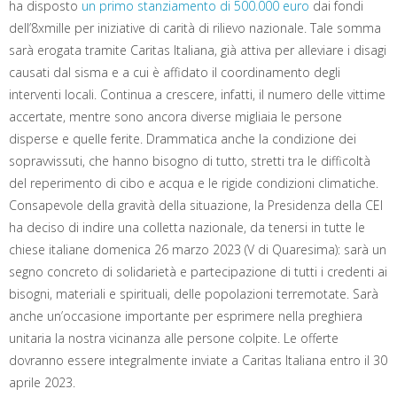
ha disposto
un primo stanziamento di 500.000 euro
dai fondi
dell’8xmille per iniziative di carità di rilievo nazionale. Tale somma
sarà erogata tramite Caritas Italiana, già attiva per alleviare i disagi
causati dal sisma e a cui è affidato il coordinamento degli
interventi locali. Continua a crescere, infatti, il numero delle vittime
accertate, mentre sono ancora diverse migliaia le persone
disperse e quelle ferite. Drammatica anche la condizione dei
sopravvissuti, che hanno bisogno di tutto, stretti tra le difficoltà
del reperimento di cibo e acqua e le rigide condizioni climatiche.
Consapevole della gravità della situazione, la Presidenza della CEI
ha deciso di indire una colletta nazionale, da tenersi in tutte le
chiese italiane domenica 26 marzo 2023 (V di Quaresima): sarà un
segno concreto di solidarietà e partecipazione di tutti i credenti ai
bisogni, materiali e spirituali, delle popolazioni terremotate. Sarà
anche un’occasione importante per esprimere nella preghiera
unitaria la nostra vicinanza alle persone colpite. Le offerte
dovranno essere integralmente inviate a Caritas Italiana entro il 30
aprile 2023.