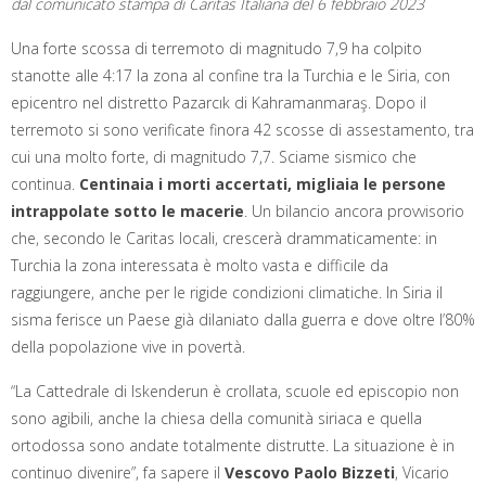
dal comunicato stampa di Caritas Italiana del 6 febbraio 2023
Una forte scossa di terremoto di magnitudo 7,9 ha colpito
stanotte alle 4:17 la zona al confine tra la Turchia e le Siria, con
epicentro nel distretto Pazarcık di Kahramanmaraş. Dopo il
terremoto si sono verificate finora 42 scosse di assestamento, tra
cui una molto forte, di magnitudo 7,7. Sciame sismico che
continua.
Centinaia i morti accertati, migliaia le persone
intrappolate sotto le macerie
. Un bilancio ancora provvisorio
che, secondo le Caritas locali, crescerà drammaticamente: in
Turchia la zona interessata è molto vasta e difficile da
raggiungere, anche per le rigide condizioni climatiche. In Siria il
sisma ferisce un Paese già dilaniato dalla guerra e dove oltre l’80%
della popolazione vive in povertà.
“La Cattedrale di Iskenderun è crollata, scuole ed episcopio non
sono agibili, anche la chiesa della comunità siriaca e quella
ortodossa sono andate totalmente distrutte. La situazione è in
continuo divenire”, fa sapere il
Vescovo Paolo Bizzeti
, Vicario