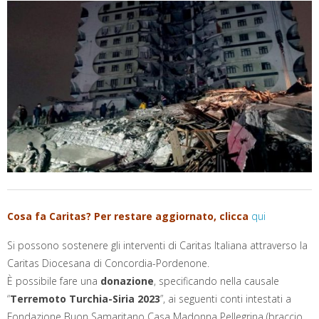
Cosa fa Caritas? Per restare aggiornato, clicca
qui
Si possono sostenere gli interventi di Caritas Italiana attraverso la
Caritas Diocesana di Concordia-Pordenone.
È possibile fare una
donazione
, specificando nella causale
“
Terremoto Turchia-Siria 2023
”, ai seguenti conti intestati a
Fondazione Buon Samaritano Casa Madonna Pellegrina (braccio