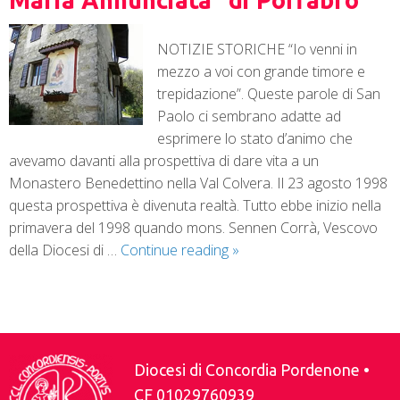
Maria Annunciata” di Poffabro
NOTIZIE STORICHE “Io venni in
mezzo a voi con grande timore e
trepidazione”. Queste parole di San
Paolo ci sembrano adatte ad
esprimere lo stato d’animo che
avevamo davanti alla prospettiva di dare vita a un
Monastero Benedettino nella Val Colvera. Il 23 agosto 1998
questa prospettiva è divenuta realtà. Tutto ebbe inizio nella
primavera del 1998 quando mons. Sennen Corrà, Vescovo
della Diocesi di …
Continue reading
»
P
o
s
Diocesi di Concordia Pordenone •
t
CF 01029760939