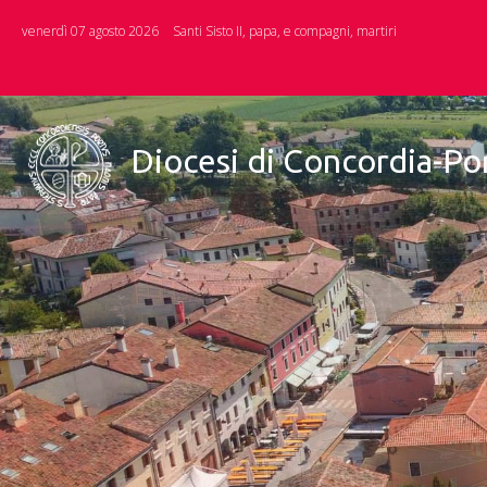
Skip
venerdì 07 agosto 2026
Santi Sisto II, papa, e compagni, martiri
to
content
Diocesi di Concordia-P