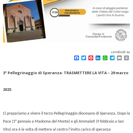
condividi su
F
T
P
L
W
T
E
P
a
w
i
i
h
e
m
r
c
i
n
n
a
l
a
i
e
t
t
k
t
e
i
n
3° Pellegrinaggio di Speranza: TRASMETTERE LA VITA – 29 marzo
b
t
e
e
s
g
l
t
o
e
r
d
A
r
o
r
e
I
p
a
2025
k
s
n
p
m
t
Ci prepariamo a vivere il terzo Pellegrinaggio diocesano di Speranza. Dopo la
Pace (1° gennaio a Madonna del Monte) e gli Ammalati (9 febbraio a San
Vito) ora è la volta di mettere al centro l’invito carico di speranza