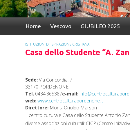
Home
Vescovo
GIUBILEO 2025
ISTITUZIONI DI ISPIRAZIONE CRISTIANA
Casa dello Studente “A. Zan
Sede:
Via Concordia, 7
33170 PORDENONE
Tel.
0434.365387
e-mail:
info@centroculturapord
web:
www.centroculturapordenone.it
Direttore:
Mons. Orioldo Marson
Il centro culturale Casa dello Studente Antonio Za
diverse associazioni culturali: CICP (Centro Iniziati