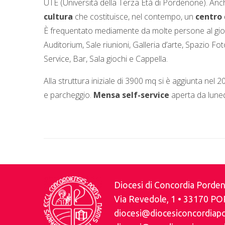
UTE (Università della Terza Età di Pordenone). A
cultura
che costituisce, nel contempo, un
centro
È frequentato mediamente da molte persone al giorno 
Auditorium, Sale riunioni, Galleria d’arte, Spazio F
Service, Bar, Sala giochi e Cappella.
Alla struttura iniziale di 3900 mq si è aggiunta nel 
e parcheggio.
Mensa self-service
aperta da luned
Diocesi di Concordia Pord
Via Revedole, 1 • 33170 P
diocesi@diocesiconcordiap