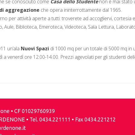
nche se conosciuto come
Casa dello Studente
non è mai stato
 di aggregazione
che opera ininterrottamente dal 1965.
per attività aperte a tutti: troverete ad accogliervi, cortesia 
oto, Aule, Biblioteca, Emeroteca, Videoteca, Sala Lettura, Laborat
2011 un’ala
Nuovi Spazi
di 1000 mq per un totale di 5000 mq in 
ì a venerdì ore 12.00-14.00. Prezzi agevolati per gli studenti de
enone • CF 01029760939
ORDENONE • Tel. 0434.221111 • Fax 0434.221212
ordenone.it