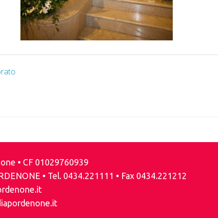
orato
enone • CF 01029760939
ORDENONE • Tel. 0434.221111 • Fax 0434.221212
ordenone.it
iapordenone.it