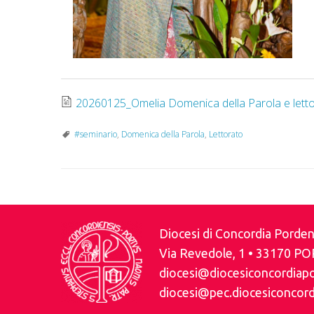
20260125_Omelia Domenica della Parola e lett
#seminario
,
Domenica della Parola
,
Lettorato
Diocesi di Concordia Pord
Via Revedole, 1 • 33170 P
diocesi@diocesiconcordiap
diocesi@pec.diocesiconcord