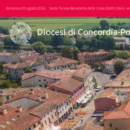
Skip
domenica 09 agosto 2026
Santa Teresa Benedetta della Croce (Edith) Stein, v
to
content
Diocesi di Concordia-