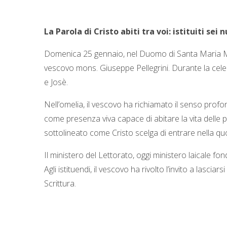
La Parola di Cristo abiti tra voi: istituiti sei
Domenica 25 gennaio, nel Duomo di Santa Maria Ma
vescovo mons. Giuseppe Pellegrini. Durante la celebr
e Josè.
Nell’omelia, il vescovo ha richiamato il senso pr
come presenza viva capace di abitare la vita delle p
sottolineato come Cristo scelga di entrare nella quo
Il ministero del Lettorato, oggi ministero laicale f
Agli istituendi, il vescovo ha rivolto l’invito a las
Scrittura.