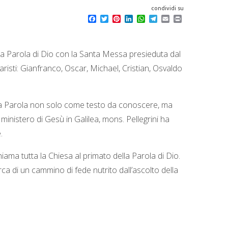
condividi su
F
T
P
L
W
T
E
P
a
w
i
i
h
e
m
r
c
i
n
n
a
l
a
i
e
t
t
k
t
e
i
n
b
t
e
e
s
g
l
t
 Parola di Dio con la Santa Messa presieduta dal
o
e
r
d
A
r
o
r
e
I
p
a
aristi: Gianfranco, Oscar, Michael, Cristian, Osvaldo
k
s
n
p
m
t
 la Parola non solo come testo da conoscere, ma
ministero di Gesù in Galilea, mons. Pellegrini ha
.
iama tutta la Chiesa al primato della Parola di Dio.
rca di un cammino di fede nutrito dall’ascolto della