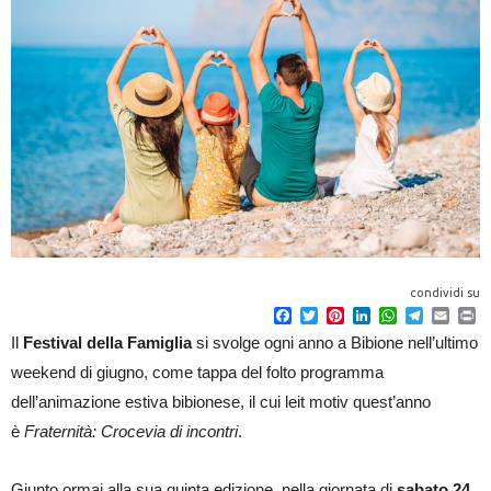
condividi su
F
T
P
L
W
T
E
P
a
w
i
i
h
e
m
r
Il
Festival della Famiglia
si svolge ogni anno a Bibione nell’ultimo
c
i
n
n
a
l
a
i
e
t
t
k
t
e
i
n
weekend di giugno, come tappa del folto programma
b
t
e
e
s
g
l
t
o
e
r
d
A
r
dell’animazione estiva bibionese, il cui leit motiv quest’anno
o
r
e
I
p
a
è
Fraternità: Crocevia di incontri
.
k
s
n
p
m
t
Giunto ormai alla sua quinta edizione, nella giornata di
sabato 24