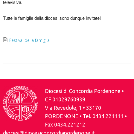
televisiva.
Tutte le famiglie della diocesi sono dunque invitate!
Festival della famiglia
Diocesi di Concordia Pordenone •
CF 01029760939
Via Revedole, 1 • 33170
PORDENONE • Tel. 0434.221111 •
Fax 0434.221212
diocesi@diocesiconcordiapordenone.it