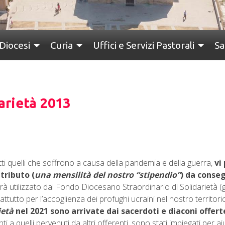
Diocesi
Curia
Uffici e Servizi Pastorali
Sa
arietà 2013
ti quelli che soffrono a causa della pandemia e della guerra,
vi
tributo (
una mensilità del nostro “stipendio”
) da conse
sarà utilizzato dal Fondo Diocesano Straordinario di Solidarietà 
rattutto per l’accoglienza dei profughi ucraini nel nostro territori
ietà
nel 2021 sono arrivate dai sacerdoti e diaconi offert
i a quelli pervenuti da altri offerenti, sono stati impiegati per ai