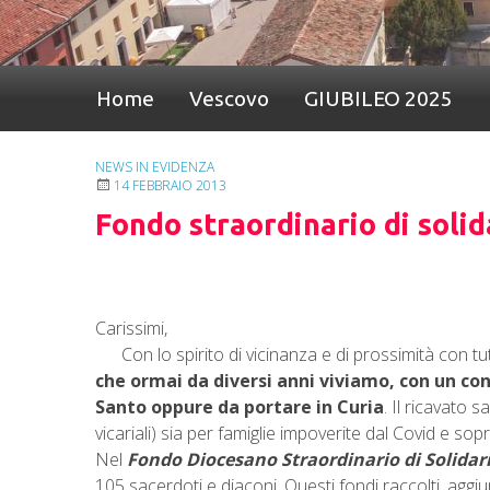
Home
Vescovo
GIUBILEO 2025
NEWS IN EVIDENZA
14 FEBBRAIO 2013
Fondo straordinario di solid
Carissimi,
Con lo spirito di vicinanza e di prossimità con tut
che ormai da diversi anni viviamo, con un con
Santo oppure da portare in Curia
. Il ricavato 
vicariali) sia per famiglie impoverite dal Covid e sop
Nel
Fondo Diocesano Straordinario di Solidar
105 sacerdoti e diaconi. Questi fondi raccolti, aggiunt