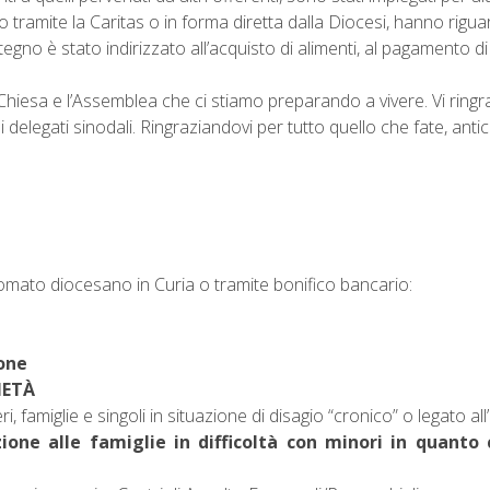
o tramite la Caritas o in forma diretta dalla Diocesi, hanno riguar
tegno è stato indirizzato all’acquisto di alimenti, al pagamento di
 Chiesa e l’Assemblea che ci stiamo preparando a vivere. Vi ringr
ei delegati sinodali. Ringraziandovi per tutto quello che fate, an
omato diocesano in Curia o tramite bonifico bancario:
none
IETÀ
 famiglie e singoli in situazione di disagio “cronico” o legato all
ione alle famiglie in difficoltà con minori in quanto