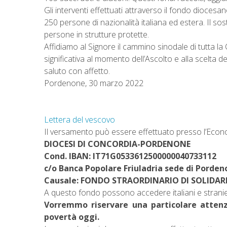
Gli interventi effettuati attraverso il fondo diocesan
250 persone di nazionalità italiana ed estera. Il sos
persone in strutture protette.
Affidiamo al Signore il cammino sinodale di tutta la
significativa al momento dell’Ascolto e alla scelta d
saluto con affetto.
Pordenone, 30 marzo 2022
Lettera del vescovo
Il versamento può essere effettuato presso l’Econ
DIOCESI DI CONCORDIA-PORDENONE
Cond. IBAN: IT71G0533612500000040733112
c/o Banca Popolare Friuladria sede di Porde
Causale: FONDO STRAORDINARIO DI SOLIDAR
A questo fondo possono accedere italiani e stranieri,
Vorremmo riservare una particolare attenz
povertà oggi.