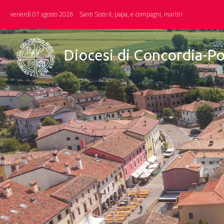
Skip
venerdì 07 agosto 2026
Santi Sisto II, papa, e compagni, martiri
to
content
Diocesi di Concordia-