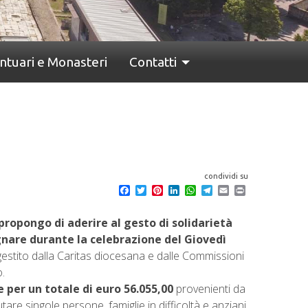
ntuari e Monasteri
Contatti
condividi su
F
T
P
L
W
T
E
P
a
w
i
i
h
e
m
r
c
i
n
n
a
l
a
i
 propongo di aderire al gesto di solidarietà
e
t
t
k
t
e
i
n
b
t
e
e
s
g
l
t
gnare durante la celebrazione del Giovedì
o
e
r
d
A
r
(gestito dalla Caritas diocesana e dalle Commissioni
o
r
e
I
p
a
k
s
n
p
m
o.
t
e per un totale di euro 56.055,00
provenienti da
utare singole persone, famiglie in difficoltà e anziani.