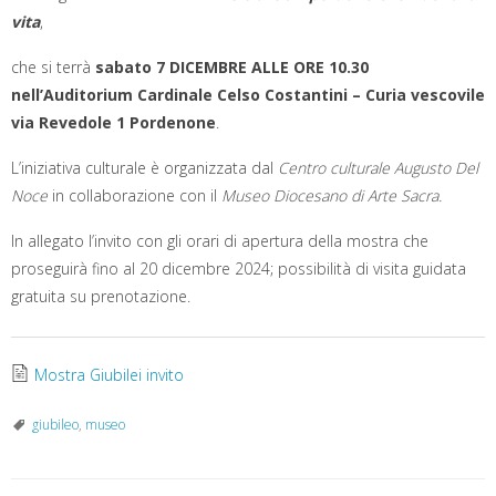
o
e
r
d
A
r
vita
,
o
r
e
I
p
a
k
s
n
p
m
t
che si terrà
sabato 7 DICEMBRE ALLE ORE 10.30
nell’Auditorium Cardinale Celso Costantini – Curia vescovile
via Revedole 1 Pordenone
.
L’iniziativa culturale è organizzata dal
Centro culturale Augusto Del
Noce
in collaborazione con il
Museo Diocesano di Arte Sacra.
In allegato l’invito con gli orari di apertura della mostra che
proseguirà fino al 20 dicembre 2024; possibilità di visita guidata
gratuita su prenotazione.
Mostra Giubilei invito
giubileo
,
museo