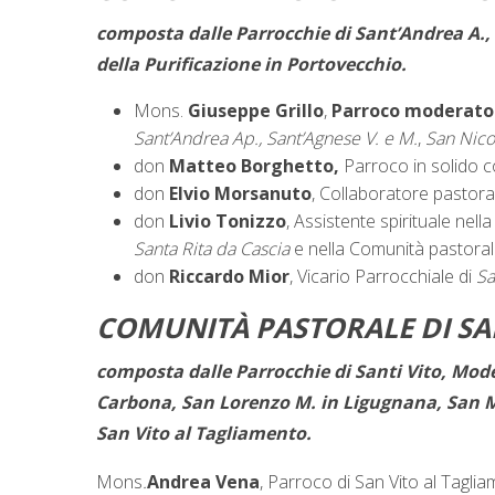
composta dalle Parrocchie di Sant’Andrea A.,
della Purificazione in Portovecchio.
Mons.
Giuseppe Grillo
,
Parroco moderat
Sant’Andrea Ap., Sant’Agnese V. e M.
,
San Nico
don
Matteo Borghetto,
Parroco in solido c
don
Elvio Morsanuto
, Collaboratore pastora
don
Livio Tonizzo
, Assistente spirituale nel
Santa Rita da Cascia
e nella Comunità pastoral
don
Riccardo Mior
, Vicario Parrocchiale di
Sa
COMUNITÀ PASTORALE DI SA
composta dalle Parrocchie di Santi Vito, Mode
Carbona, San Lorenzo M. in Ligugnana, San M
San Vito al Tagliamento.
Mons
.
Andrea Vena
, Parroco di San Vito al Tagl