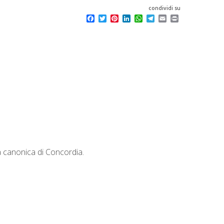
condividi su
F
T
P
L
W
T
E
P
a
w
i
i
h
e
m
r
c
i
n
n
a
l
a
i
e
t
t
k
t
e
i
n
b
t
e
e
s
g
l
t
o
e
r
d
A
r
o
r
e
I
p
a
k
s
n
p
m
t
a canonica di Concordia.