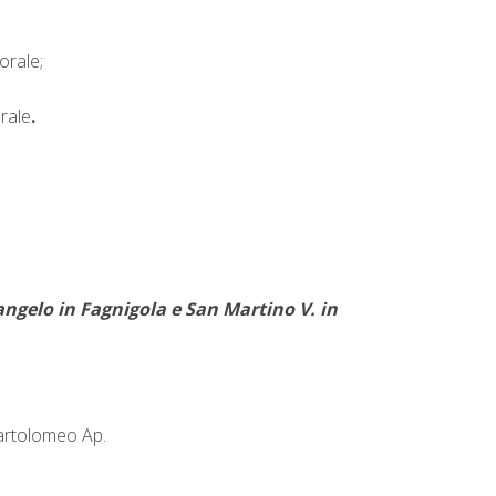
orale;
rale
.
ngelo in Fagnigola e San Martino V. in
Bartolomeo Ap.