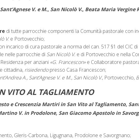
 Sant’Agnese V. e M.
,
San Nicolò V
.,
Beata Maria Vergine 
ore
di tutte parrocchie componenti la Comunità pastorale con inc
lò V
. e Portovecchio;
on incarico di cura pastorale a norma del can. 517 §1 del CIC di
le nelle parrocchie di
San Nicolò V.
e di Portovecchio e nella Co
la Residenza per anziani
«G. Francescon»
e Collaboratore pastora
e cittadina,
risiedendo
presso Casa Francescon;
nt’Andrea A., Sant’Agnese V. e M.
,
San Nicolò V
., Portovecchio,
B
N VITO AL TAGLIAMENTO
sto e Crescenzia Martiri in San Vito al Tagliamento, Sant
artino V. in Prodolone, San Giacomo Apostolo in Savor
iamento, Gleris-Carbona, Ligugnana, Prodolone e Savorgnano;