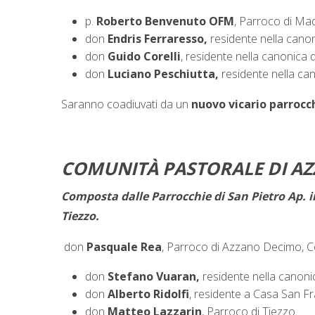
p.
Roberto Benvenuto OFM
, Parroco di Ma
don
Endris Ferraresso,
residente nella canon
don
Guido Corelli
, residente nella canonica
don
Luciano Peschiutta,
residente nella ca
Saranno coadiuvati da un
nuovo vicario parrocch
COMUNITÀ PASTORALE DI A
Composta dalle Parrocchie di San Pietro Ap. 
Tiezzo.
don
Pasquale Rea
, Parroco di Azzano Decimo, C
don
Stefano Vuaran,
residente nella canoni
don
Alberto Ridolfi
, residente a Casa San F
don
Matteo Lazzarin
, Parroco di Tiezzo.