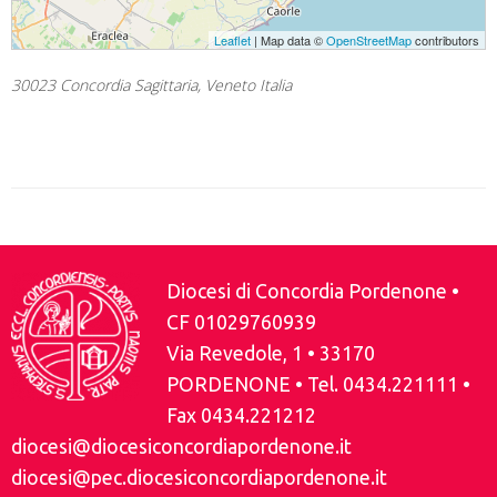
Leaflet
| Map data ©
OpenStreetMap
contributors
30023 Concordia Sagittaria, Veneto Italia
Diocesi di Concordia Pordenone •
CF 01029760939
Via Revedole, 1 • 33170
PORDENONE • Tel. 0434.221111 •
Fax 0434.221212
diocesi@diocesiconcordiapordenone.it
diocesi@pec.diocesiconcordiapordenone.it