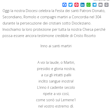
F
T
P
L
W
T
E
P
a
w
i
i
h
e
m
r
Oggi la nostra Diocesi celebra la Festa dei santi Patroni Donato,
c
i
n
n
a
l
a
i
e
t
t
k
t
e
i
n
Secondiano, Romolo e compagni martiri a Concordia nel 304
b
t
e
e
s
g
l
t
durante la persecuzione dei cristiani sotto Diocleziano.
o
e
r
d
A
r
o
r
e
I
p
a
Invochiamo la loro protezione per tutta la nostra Chiesa perchè
k
s
n
p
m
possa essere ancora testimone credibile di Cristo Risorto
t
Inno ai santi martiri
A voi la laude, o Martiri,
presidio e gloria nostra,
a cui gli intatti pallii
inclito sangue inostra!
L’inno il cadente secolo
ripete a voi così,
come sonò sul Lemene1
nel vostro estremo dì.