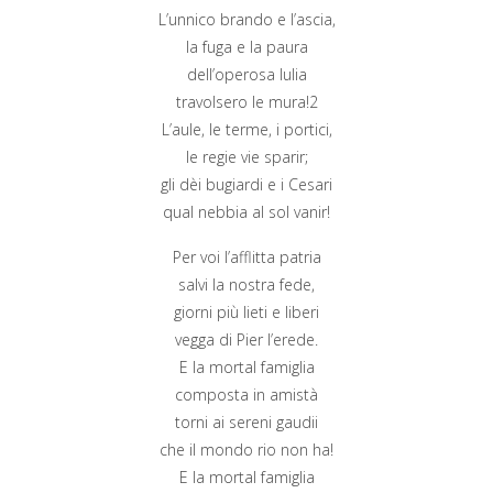
L’unnico brando e l’ascia,
la fuga e la paura
dell’operosa Iulia
travolsero le mura!2
L’aule, le terme, i portici,
le regie vie sparir;
gli dèi bugiardi e i Cesari
qual nebbia al sol vanir!
Per voi l’afflitta patria
salvi la nostra fede,
giorni più lieti e liberi
vegga di Pier l’erede.
E la mortal famiglia
composta in amistà
torni ai sereni gaudii
che il mondo rio non ha!
E la mortal famiglia