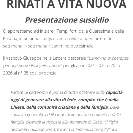
RINATI A VITA NUOVA
c
i
n
n
a
l
a
i
e
t
t
k
t
e
i
n
b
t
e
e
s
g
l
t
Presentazione sussidio
o
e
r
d
A
r
o
r
e
I
p
a
k
s
n
p
m
Ci apprestiamo ad iniziare i Tempi forti della Quaresima e della
t
Pasqua, in un anno liturgico che ci invita a ripercorrere di
settimana in settimana il cammino battesimale.
Il Vescovo Giuseppe nella Lettera pastorale “
Cammino di speranza
per una nuova Evangelizzazione
” per gli anni 2024-2025 e 2025-
2026 al n° 35 così evidenzia:
Parlare di battesimo è prima di tutto riflettere sulla
capacità
oggi di generare alla vita di fede, compito che è della
Chiesa, della comunità cristiana e della famiglia.
Dalla
capacità generativa della fede delle nostre comunità e delle
famiglie dipende la risposta alla domanda di Gesù: “
Il Figlio
dell’uomo, quando verrà, troverà la fede sulla terra?
” (Luca