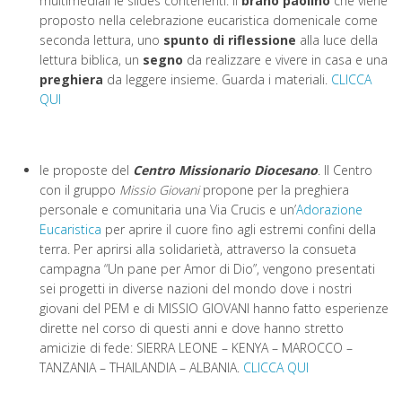
multimediali le slides contenenti: il
brano paolino
che viene
proposto nella celebrazione eucaristica domenicale come
seconda lettura, uno
spunto di riflessione
alla luce della
lettura biblica, un
segno
da realizzare e vivere in casa e una
preghiera
da leggere insieme. Guarda i materiali.
CLICCA
QUI
le proposte del
Centro Missionario Diocesano
. ll Centro
con il gruppo
Missio Giovani
propone per la preghiera
personale e comunitaria una Via Crucis e un’
Adorazione
Eucaristica
per aprire il cuore fino agli estremi confini della
terra. Per aprirsi alla solidarietà, attraverso la consueta
campagna “Un pane per Amor di Dio”, vengono presentati
sei progetti in diverse nazioni del mondo dove i nostri
giovani del PEM e di MISSIO GIOVANI hanno fatto esperienze
dirette nel corso di questi anni e dove hanno stretto
amicizie di fede: SIERRA LEONE – KENYA – MAROCCO –
TANZANIA – THAILANDIA – ALBANIA.
CLICCA QUI