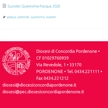
Sussidio Quaresima-Pasqua 2026
pasqua
,
pastorale
,
quaresima
,
sussidio
Diocesi di Concordia Pordenone •
CF 01029760939
Via Revedole, 1 • 33170
PORDENONE • Tel. 0434.221111 •
Fax 0434.221212
diocesi@diocesiconcordiapordenone.it
diocesi@pec.diocesiconcordiapordenone.it