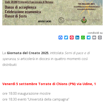
condividi su
F
T
P
L
W
T
E
P
a
w
i
i
h
e
m
r
c
i
n
n
a
l
a
i
e
t
t
k
t
e
i
n
b
t
e
e
s
g
l
t
La
Giornata del Creato 2025
, intitolata
Semi di pace e di
o
e
r
d
A
r
speranza
, si articolerà in diocesi in quattro momenti così
o
r
e
I
p
a
k
s
n
p
m
distribuiti:
t
Venerdì 5 settembre T
orrate di Chions (PN) via Udine, 1
ore 18:00 inaugurazione mostre
ore 18:30 eventi “Università della campagna”