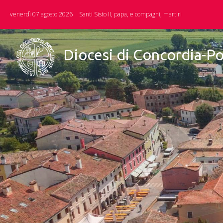
Skip
venerdì 07 agosto 2026
Santi Sisto II, papa, e compagni, martiri
to
content
Diocesi di Concordia-