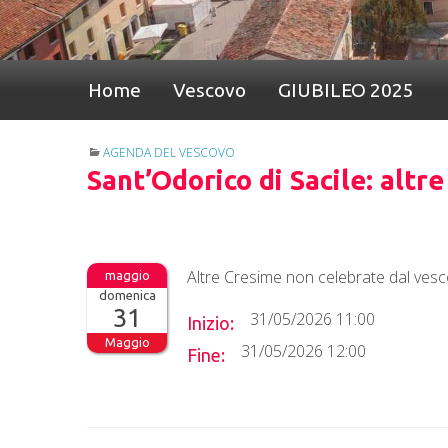
Home
Vescovo
GIUBILEO 2025
AGENDA DEL VESCOVO
Sant’Odorico di Sacile: altr
Altre Cresime non celebrate dal vesco
domenica
31
31/05/2026 11:00
Inizio:
Maggio
31/05/2026 12:00
Fine: