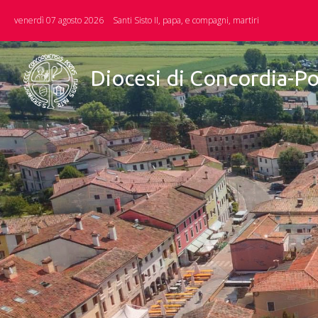
Skip
venerdì 07 agosto 2026
Santi Sisto II, papa, e compagni, martiri
to
content
Diocesi di Concordia-