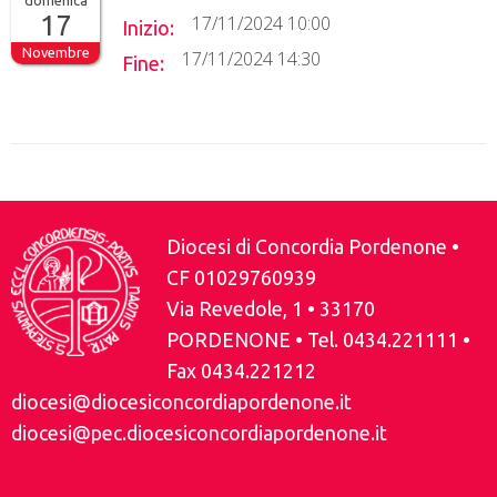
domenica
e
t
t
k
t
e
i
n
17
b
t
e
e
s
g
l
t
17/11/2024 10:00
Inizio:
o
e
r
d
A
r
Novembre
o
r
e
I
p
a
17/11/2024 14:30
Fine:
k
s
n
p
m
t
Diocesi di Concordia Pordenone •
CF 01029760939
Via Revedole, 1 • 33170
PORDENONE • Tel. 0434.221111 •
Fax 0434.221212
diocesi@diocesiconcordiapordenone.it
diocesi@pec.diocesiconcordiapordenone.it