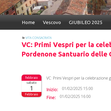
Home
Vescovo
GIUBILEO 2025
VITA CONSACRATA
VC: Primi Vespri per la cele
Pordenone Santuario delle 
VC: Primi Vespri per la celebrazione 
sabato
1
01/02/2025 15:00
Inizio:
Febbraio
01/02/2025 16:00
Fine: