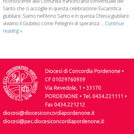
riconoscente alla Comunità francescana conventuale del
Santo che ci accoglie in questa celebrazione Eucaristica
giubilare. Siamo nell’Anno Santo e in questa Chiesa giubilare
viviamo il Giubileo come Pellegrini di speranza …
Continue
reading
»
P
o
s
Diocesi di Concordia Pordenone •
t
CF 01029760939
N
Via Revedole, 1 • 33170
a
PORDENONE • Tel. 0434.221111 •
v
Fax 0434.221212
i
diocesi@diocesiconcordiapordenone.it
g
diocesi@pec.diocesiconcordiapordenone.it
a
t