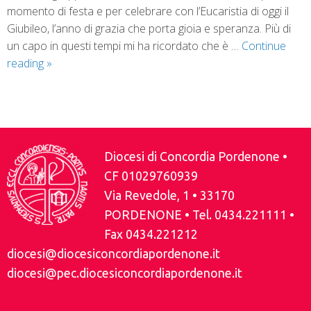
momento di festa e per celebrare con l’Eucaristia di oggi il
Giubileo, l’anno di grazia che porta gioia e speranza. Più di
un capo in questi tempi mi ha ricordato che è …
Continue
reading
»
P
o
s
Diocesi di Concordia Pordenone •
t
CF 01029760939
N
Via Revedole, 1 • 33170
a
PORDENONE • Tel. 0434.221111 •
v
Fax 0434.221212
i
diocesi@diocesiconcordiapordenone.it
g
diocesi@pec.diocesiconcordiapordenone.it
a
t