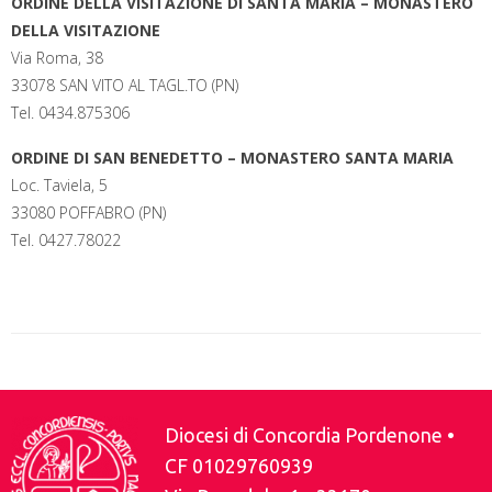
ORDINE DELLA VISITAZIONE DI SANTA MARIA –
MONASTERO
c
i
n
n
a
l
a
i
e
t
t
k
t
e
i
n
DELLA VISITAZIONE
b
t
e
e
s
g
l
t
Via Roma, 38
o
e
r
d
A
r
o
r
e
I
p
a
33078 SAN VITO AL TAGL.TO (PN)
k
s
n
p
m
Tel. 0434.875306
t
ORDINE DI SAN BENEDETTO –
MONASTERO SANTA MARIA
Loc. Taviela, 5
33080 POFFABRO (PN)
Tel. 0427.78022
Diocesi di Concordia Pordenone •
CF 01029760939