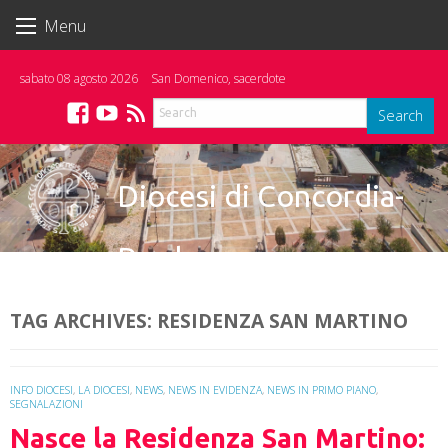
Skip
Menu
to
content
sabato 08 agosto 2026
San Domenico, sacerdote
Search
Facebook
YouTube
Feed
Diocesi di Concordia-
Pordenone
TAG ARCHIVES:
RESIDENZA SAN MARTINO
INFO DIOCESI
,
LA DIOCESI
,
NEWS
,
NEWS IN EVIDENZA
,
NEWS IN PRIMO PIANO
,
SEGNALAZIONI
Nasce la Residenza San Martino: