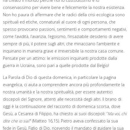
ha creato il mondo perché noi lo custodissimo e lo
conservassimo per vivere bene e felicemente la nostra esistenza.
Non ho paura di affermare che le radici della crisi ecologica sono
spirituali ed etiche, connaturali al cuore di ogni persona, che
spesso provocano passioni, sentimenti e comportamenti negativi,
come l’avidità, l’avarizia, l’egoismo, l’insaziabile desiderio di avere
sempre di più, il potere sugli altri, che minacciano l’ambiente e
inquinano in maniera grave e irreversibile la nostra casa comune.
Pensate per un attimo: le emissioni inquinanti prodotte dalla
guerra in Ucraina, sono pari a quelle prodotte dal Belgio!
La Parola di Dio di questa domenica, in particolare la pagina
evangelica, ci aiuta a comprendere ancora più profondamente la
nostra umanità e la nostra spiritualità, per essere autentici
discepoli del Signore, attenti alle necessità degli altri. Il brano di
oggi è la continuazione del racconto di domenica scorsa, dove
Gesù, a Cesarea di Filippo, ha chiesto ai suoi discepoli: “
Ma voi, chi
dite che io sia?
” (Matteo 16,15). Pietro aveva confessato la sua
fede in Gesù, Figlio di Dio, ricevendo il mandato di guidare la sua