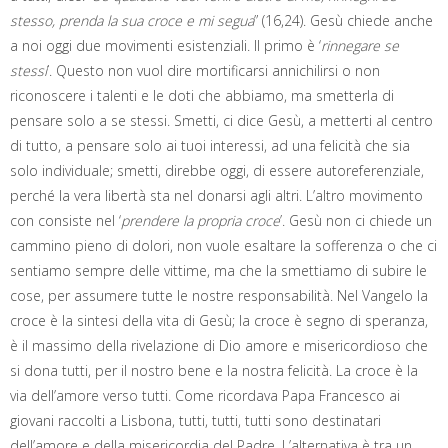
stesso, prenda la sua croce e mi segua
” (16,24). Gesù chiede anche
a noi oggi due movimenti esistenziali. Il primo è ‘
rinnegare se
stessi
’. Questo non vuol dire mortificarsi annichilirsi o non
riconoscere i talenti e le doti che abbiamo, ma smetterla di
pensare solo a se stessi. Smetti, ci dice Gesù, a metterti al centro
di tutto, a pensare solo ai tuoi interessi, ad una felicità che sia
solo individuale; smetti, direbbe oggi, di essere autoreferenziale,
perché la vera libertà sta nel donarsi agli altri. L’altro movimento
con consiste nel ‘
prendere la propria croce
’. Gesù non ci chiede un
cammino pieno di dolori, non vuole esaltare la sofferenza o che ci
sentiamo sempre delle vittime, ma che la smettiamo di subire le
cose, per assumere tutte le nostre responsabilità. Nel Vangelo la
croce è la sintesi della vita di Gesù; la croce è segno di speranza,
è il massimo della rivelazione di Dio amore e misericordioso che
si dona tutti, per il nostro bene e la nostra felicità. La croce è la
via dell’amore verso tutti. Come ricordava Papa Francesco ai
giovani raccolti a Lisbona, tutti, tutti, tutti sono destinatari
dell’amore e della misericordia del Padre. L’alternativa è tra un