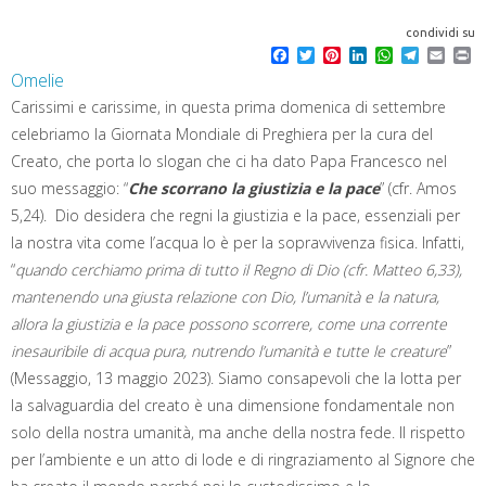
condividi su
F
T
P
L
W
T
E
P
a
w
i
i
h
e
m
r
Omelie
c
i
n
n
a
l
a
i
e
t
t
k
t
e
i
n
Carissimi e carissime, in questa prima domenica di settembre
b
t
e
e
s
g
l
t
celebriamo la Giornata Mondiale di Preghiera per la cura del
o
e
r
d
A
r
o
r
e
I
p
a
Creato, che porta lo slogan che ci ha dato Papa Francesco nel
k
s
n
p
m
suo messaggio: “
Che scorrano la giustizia e la pace
” (cfr. Amos
t
5,24). Dio desidera che regni la giustizia e la pace, essenziali per
la nostra vita come l’acqua lo è per la sopravvivenza fisica. Infatti,
“
quando cerchiamo prima di tutto il Regno di Dio (cfr. Matteo 6,33),
mantenendo una giusta relazione con Dio, l’umanità e la natura,
allora la giustizia e la pace possono scorrere, come una corrente
inesauribile di acqua pura, nutrendo l’umanità e tutte le creature
”
(Messaggio, 13 maggio 2023). Siamo consapevoli che la lotta per
la salvaguardia del creato è una dimensione fondamentale non
solo della nostra umanità, ma anche della nostra fede. Il rispetto
per l’ambiente e un atto di lode e di ringraziamento al Signore che