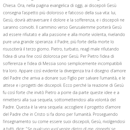
Chiesa. Ora, nella pagina evangelica di oggi, ai discepoli Gesù
consegna l’aspetto più doloroso e faticoso della sua vita: lui,
Gesù, dovrà attraversare il dolore e la sofferenza, e i discepoli ne
saranno convolti. Il cammino verso Gerusalemme porterà Gesù
ad essere rifiutato e alla passione e alla morte violenta, rivelando
pure una grande speranza: il Padre, più forte della morte lo
risusciterà il terzo giorno. Pietro, turbato, reagì male rifiutando
l’idea di una fine così dolorosa per Gesù. Per Pietro l’idea di
sofferenza e l’idea di Messia sono semplicemente incompatibili
tra loro. Appare così evidente la divergenza tra il disegno d’amore
del Padre che arriva a donare suo Figlio per salvare l’umanità, e le
attese e i progetti dei discepoli. Ecco perché la reazione di Gesù
fu così forte che invitò Pietro a porre da parte queste idee e a
rimettersi alla sua sequela, sottomettendosi alla volontà del
Padre. Questa è la vera sequela: accogliere il progetto d’amore
del Padre che in Cristo si fa dono per l’umanità. Proseguendo
l’insegnamento su come essere suoi discepoli, Gesù, rivolgendosi
a tutti, dice: “
Se qualcuno vuol venire dietro di me, rinneghi se