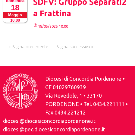
SDFV: Gruppo Separati2
domenica
18
a Frattina
Maggio
10:00
18/05/2025 10:00
« Pagina precedente
Pagina successiva »
Diocesi di Concordia Pordenone •
CF 01029760939
Via Revedole, 1 • 33170
PORDENONE • Tel. 0434.221111 •
Fax 0434.221212
diocesi@diocesiconcordiapordenone.it
diocesi@pec.diocesiconcordiapordenone.it