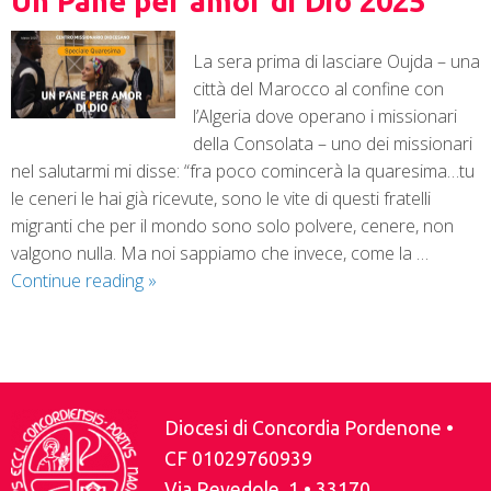
Un Pane per amor di Dio 2025
La sera prima di lasciare Oujda – una
città del Marocco al confine con
l’Algeria dove operano i missionari
della Consolata – uno dei missionari
nel salutarmi mi disse: “fra poco comincerà la quaresima…tu
le ceneri le hai già ricevute, sono le vite di questi fratelli
migranti che per il mondo sono solo polvere, cenere, non
valgono nulla. Ma noi sappiamo che invece, come la …
Continue reading
»
P
o
s
Diocesi di Concordia Pordenone •
t
CF 01029760939
N
Via Revedole, 1 • 33170