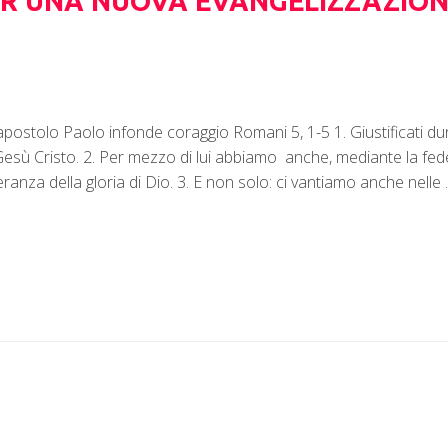
ER UNA NUOVA EVANGELIZZAZIO
apostolo Paolo infonde coraggio Romani 5, 1-5 1. Giustificati d
sù Cristo. 2. Per mezzo di lui abbiamo anche, mediante la fede,
peranza della gloria di Dio. 3. E non solo: ci vantiamo anche nelle