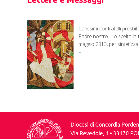
Carissimi confratelli presbi
Padre nostro. Ho scelto la 
maggio 2013, per sintetizzar
»
P
o
Diocesi di Concordia Pord
s
Via Revedole, 1 • 33170 P