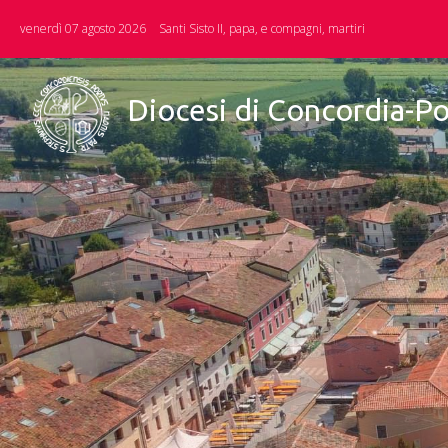
Skip
venerdì 07 agosto 2026
Santi Sisto II, papa, e compagni, martiri
to
content
Diocesi di Concordia-