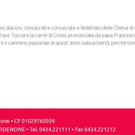
teri, diaconi, consacrati e consacrate e fedeli laici della Chiesa
frase Toccare la carne di Cristo, pronunciata da papa Francesco 
e il cammino pastorale di quest’ anno sulla povertà, perché torn
enone • CF 01029760939
ORDENONE • Tel. 0434.221111 • Fax 0434.221212