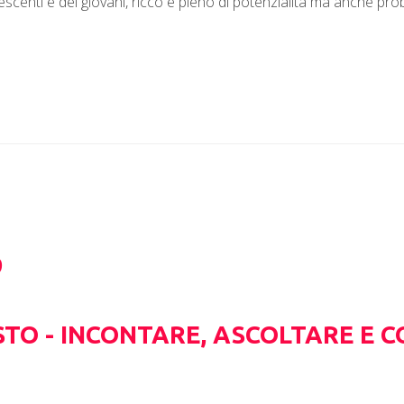
scenti e dei giovani, ricco e pieno di potenzialità ma anche pr
9
TO - INCONTARE, ASCOLTARE E C