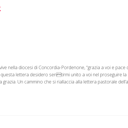
2
e vive nella diocesi di Concordia-Pordenone, “grazia a voi e pace
n questa lettera desidero sentirmi unito a voi nel proseguire l
 grazia. Un cammino che si riallaccia alla lettera pastorale de