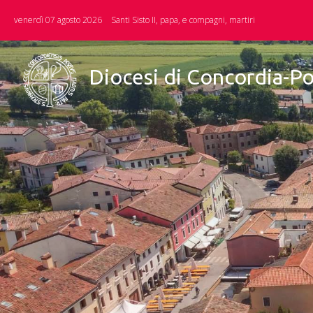
Skip
venerdì 07 agosto 2026
Santi Sisto II, papa, e compagni, martiri
to
content
Diocesi di Concordia-