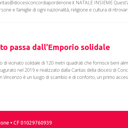
ritas@diocesiconcordiapordenone.it NATALE INSIEME Quest’an
sone e famiglie di ogni nazionalità, religione e cultura di ritrova
to passa dall’Emporio solidale
i vicinato solidale di 120 metri quadrati che fornisce beni alime
inaugurato nel 2019 e realizzato dalla Caritas della diocesi di C
n Vincenzo è un luogo di scambio e di conforto, un primo accesso
enone • CF 01029760939