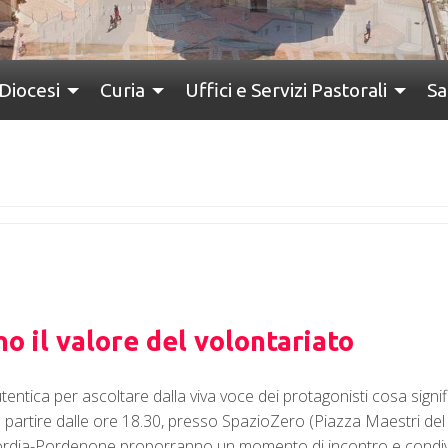
Diocesi
Curia
Uffici e Servizi Pastorali
Sa
no il valore del volontariato
tica per ascoltare dalla viva voce dei protagonisti cosa significa 
 partire dalle ore 18.30, presso SpazioZero (Piazza Maestri del 
rdia-Pordenone proporranno un momento di incontro e condivisi