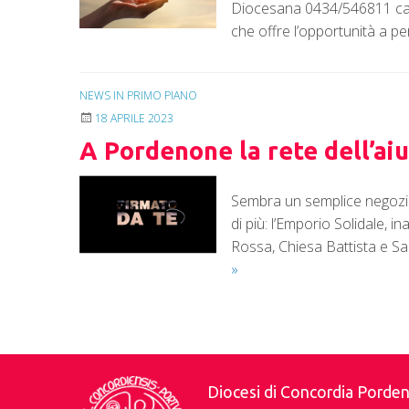
Diocesana 0434/546811 ca
che offre l’opportunità a per
NEWS IN PRIMO PIANO
18 APRILE 2023
A Pordenone la rete dell’aiu
Sembra un semplice negozio d
di più: l’Emporio Solidale, 
Rossa, Chiesa Battista e Sa
»
P
o
Diocesi di Concordia Pord
s