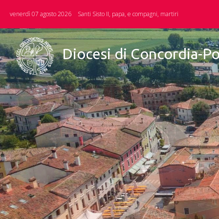
Skip
venerdì 07 agosto 2026
Santi Sisto II, papa, e compagni, martiri
to
content
Diocesi di Concordia-