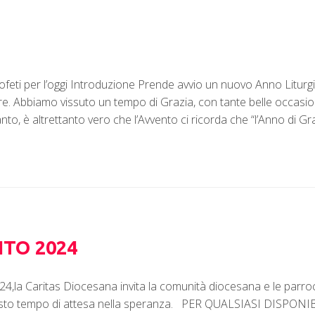
ofeti per l’oggi Introduzione Prende avvio un nuovo Anno Liturg
re. Abbiamo vissuto un tempo di Grazia, con tante belle occasion
nto, è altrettanto vero che l’Avvento ci ricorda che “l’Anno di G
NTO 2024
24,la Caritas Diocesana invita la comunità diocesana e le parroc
 questo tempo di attesa nella speranza. PER QUALSIASI DIS