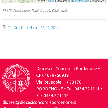
Leaflet
| Map data ©
OpenStreetMap
contributors
33170 Pordenone, Friuli Venezia Giulia Italia
20- Omelia di Natale 25_12_2014
Diocesi di Concordia Pordenone •
CF 01029760939
Via Revedole, 1 • 33170
PORDENONE • Tel. 0434.221111 •
Fax 0434.221212
diocesi@diocesiconcordiapordenone.it