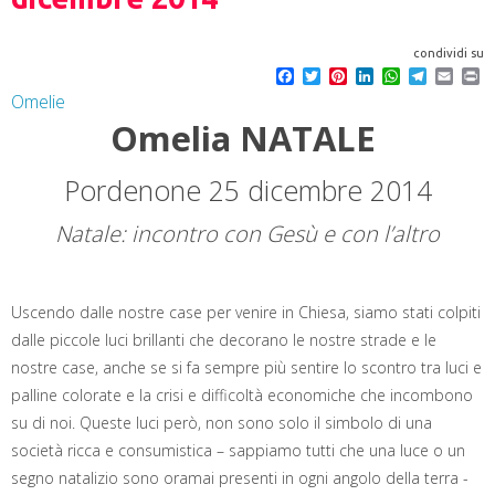
condividi su
F
T
P
L
W
T
E
P
a
w
i
i
h
e
m
r
Omelie
c
i
n
n
a
l
a
i
Omelia NATALE
e
t
t
k
t
e
i
n
b
t
e
e
s
g
l
t
o
e
r
d
A
r
o
r
e
I
p
a
Pordenone 25 dicembre 2014
k
s
n
p
m
t
Natale: incontro con Gesù e con l’altro
Uscendo dalle nostre case per venire in Chiesa, siamo stati colpiti
dalle piccole luci brillanti che decorano le nostre strade e le
nostre case, anche se si fa sempre più sentire lo scontro tra luci e
palline colorate e la crisi e difficoltà economiche che incombono
su di noi. Queste luci però, non sono solo il simbolo di una
società ricca e consumistica – sappiamo tutti che una luce o un
segno natalizio sono oramai presenti in ogni angolo della terra ­-