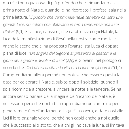
ma riflettono qualcosa di più profondo che ci rimandano alla
prima notte di Natale, quando, ci ha ricordato il profeta Isaia nella
prima lettura, “
il popolo che camminava nelle tenebre ha visto una
grande luce; su coloro che abitavano in terra tenebrosa una luce
rifulse
” (9,1). E’ la luce, carissimi, che caratterizza ogni Natale, la
luce della manifestazione di Gesù nella nostra carne mortale.
Anche la scena che ci ha proposto l’evangelista Luca ci appare
piena di luce:
“Un angelo del Signore si presentò ai pastori e la
gloria del Signore li avvolse di luce”
(2,9); e Giovanni nel prologo ci
ricorda che:
“In Lui era la vita e la vita era la luce degli uomini”
(1,4).
Comprendiamo allora perché non poteva che essere questa la
data per celebrare il Natale, subito dopo il solstizio, quando il
sole ricomincia a crescere, a vincere la notte e le tenebre. Se ha
ancora senso parlare della magia e dell’incanto del Natale, è
necessario però che noi tutti intraprendiamo un cammino per
penetrarne più profondamente il significato vero, e dare così alle
luci il loro originale valore, perché non capiti anche a noi quello
che è successo allo stolto, che a chi gli indicava la luna, si limitava