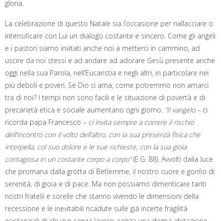
gloria.
La celebrazione di questo Natale sia l’occasione per riallacciare o
intensificare con Lui un dialogo costante e sincero. Come gli angeli
e i pastori siamo invitati anche noi a metterci in cammino, ad
uscire da noi stessi e ad andare ad adorare Gesù presente anche
oggi nella sua Parola, nell’Eucaristia e negli altri, in particolare nei
più deboli e poveri. Se Dio ci ama, come potremmo non amarci
tra di noi? I tempi non sono facili e le situazione di povertà e di
precarietà etica e sociale aumentano ogni giorno.
“Il vangelo
– ci
ricorda papa Francesco –
ci invita sempre a correre il rischio
dell’incontro con il volto dell’altro, con la sua presenza fisica che
interpella, col suo dolore e le sue richieste, con la sua gioia
contagiosa in un costante corpo a corpo”
(E.G. 88). Avvolti dalla luce
che promana dalla grotta di Betlemme, il nostro cuore e gonfio di
serenità, di gioia e di pace. Ma non possiamo dimenticare tanti
nostri fratelli e sorelle che stanno vivendo le dimensioni della
recessione e le inevitabili ricadute sulle già incerte fragilità
esistenziali di chi vive senza lavoro, senza una degna abitazione,