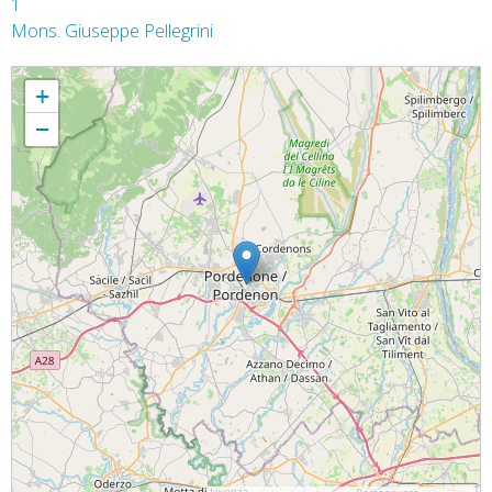
1
Mons. Giuseppe Pellegrini
Omelia NATALE – Pordenone 25 dicembre 2014
+
−