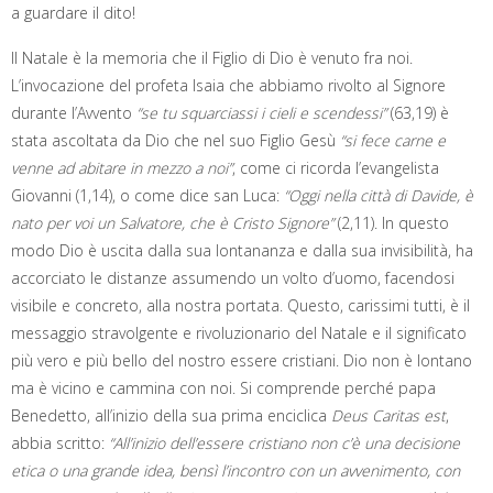
a guardare il dito!
Il Natale è la memoria che il Figlio di Dio è venuto fra noi.
L’invocazione del profeta Isaia che abbiamo rivolto al Signore
durante l’Avvento
“se tu squarciassi i cieli e scendessi”
(63,19) è
stata ascoltata da Dio che nel suo Figlio Gesù
“si fece carne e
venne ad abitare in mezzo a noi”
, come ci ricorda l’evangelista
Giovanni (1,14), o come dice san Luca:
“Oggi nella città di Davide, è
nato per voi un Salvatore, che è Cristo Signore”
(2,11). In questo
modo Dio è uscita dalla sua lontananza e dalla sua invisibilità, ha
accorciato le distanze assumendo un volto d’uomo, facendosi
visibile e concreto, alla nostra portata. Questo, carissimi tutti, è il
messaggio stravolgente e rivoluzionario del Natale e il significato
più vero e più bello del nostro essere cristiani. Dio non è lontano
ma è vicino e cammina con noi. Si comprende perché papa
Benedetto, all’inizio della sua prima enciclica
Deus Caritas est
,
abbia scritto:
“All’inizio dell’essere cristiano non c’è una decisione
etica o una grande idea, bensì l’incontro con un avvenimento, con